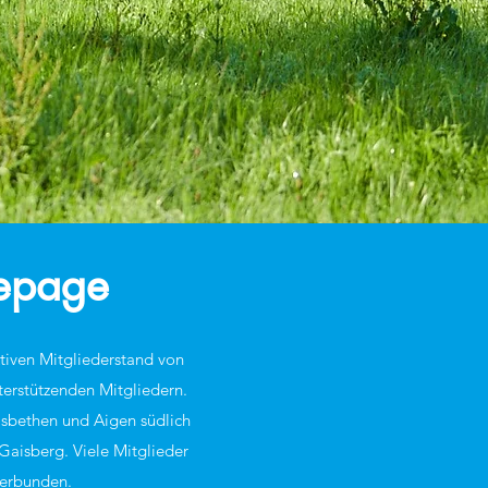
epage
tiven Mitgliederstand von
terstützenden Mitgliedern.
lsbethen und Aigen südlich
aisberg. Viele Mitglieder
verbunden.