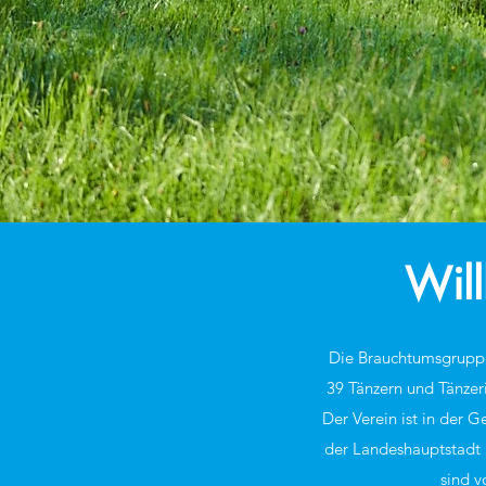
Wil
Die Brauchtumsgruppe
39 Tänzern und Tänzer
Der Verein ist in der
der Landeshauptstadt 
sind v